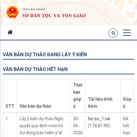
TỈNH AN GIANG
SỞ DÂN TỘC VÀ TÔN GIÁO
VĂN BẢN DỰ THẢO ĐANG LẤY Ý KIẾN
VĂN BẢN DỰ THẢO HẾT HẠN
Thời
hạn
góp
Tài liệu đính
Góp
STT
Văn bản dự thảo
ý
kèm
ý
1
Lấy ý kiến dự thảo Nghị
30-
ho-so_1.rar
Đã
quyết quy định mức hỗ
06-
(174.81 KB)
hết
trợ đóng bảo hiểm y tế
2026
hạn