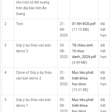
cho một số đối tượng
trên địa bàn tỉnh An
Giang
2
Test
21-
01-KH-BCĐ.pdf
Đã
08-
(11.15 MB)
hết
2025
hạn
3
Góp ý dự thảo văn bản
24-
TB chieu sinh
Đã
demo 3
08-
10 chuc
hết
2025
danh_2024.pdf
hạn
(4.49 MB)
4
Clone of Góp ý dự thảo
31-
Mục tiêu phát
Đã
văn bản demo 2
08-
triển khoa
hết
2025
học.docx
hạn
(15.51 KB)
5
Góp ý dự thảo văn bản
05-
Mục tiêu phát
Đã
demo 1
08-
triển khoa
hết
2025
học.docx
hạn