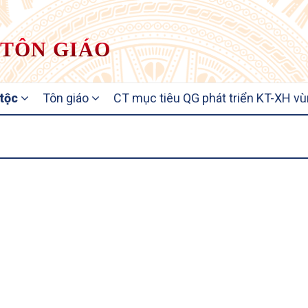
 TÔN GIÁO
 tộc
Tôn giáo
CT mục tiêu QG phát triển KT-XH vù