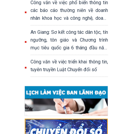
Công văn về việc phổ biến thông tin
các báo cáo thường niên về doanh
nhân khoa học và công nghệ, doanh
nhân khởi nghiệp sáng tạo; báo cáo
An Giang: Sơ kết công tác dân tộc, tín
thường niên đánh giá hệ sinh thái
ngưỡng, tôn giáo và Chương trình
khởi nghiệp sáng tạo quốc gia
mục tiêu quốc gia 6 tháng đầu năm
2026
Công văn về việc triển khai thông tin,
tuyên truyền Luật Chuyển đổi số