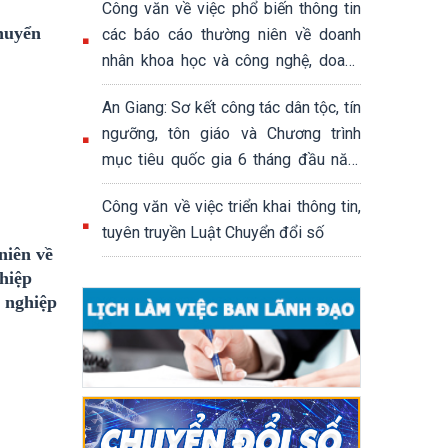
Công văn về việc phổ biến thông tin
chuyển
các báo cáo thường niên về doanh
nhân khoa học và công nghệ, doanh
nhân khởi nghiệp sáng tạo; báo cáo
An Giang: Sơ kết công tác dân tộc, tín
thường niên đánh giá hệ sinh thái
ngưỡng, tôn giáo và Chương trình
khởi nghiệp sáng tạo quốc gia
mục tiêu quốc gia 6 tháng đầu năm
2026
Công văn về việc triển khai thông tin,
tuyên truyền Luật Chuyển đổi số
niên về
hiệp
i nghiệp