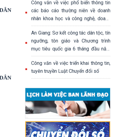
Công văn về việc phổ biến thông tin
 DÂN
các báo cáo thường niên về doanh
nhân khoa học và công nghệ, doanh
nhân khởi nghiệp sáng tạo; báo cáo
An Giang: Sơ kết công tác dân tộc, tín
thường niên đánh giá hệ sinh thái
ngưỡng, tôn giáo và Chương trình
khởi nghiệp sáng tạo quốc gia
mục tiêu quốc gia 6 tháng đầu năm
2026
Công văn về việc triển khai thông tin,
tuyên truyền Luật Chuyển đổi số
 DÂN