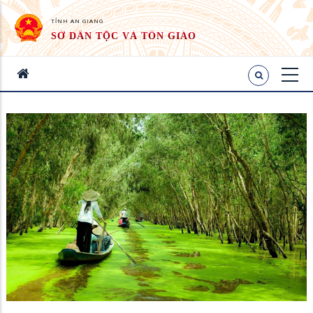
TỈNH AN GIANG
SỞ DÂN TỘC VÀ TÔN GIÁO