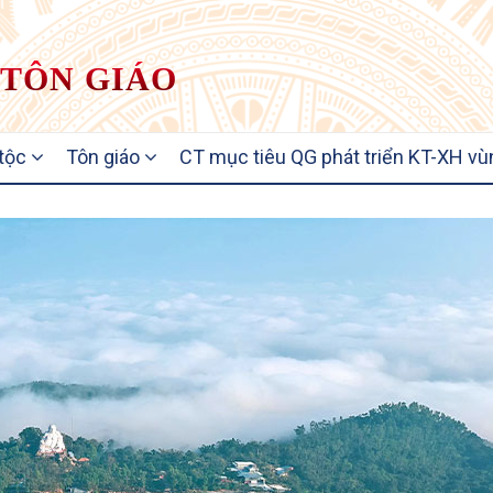
 TÔN GIÁO
 tộc
Tôn giáo
CT mục tiêu QG phát triển KT-XH vù