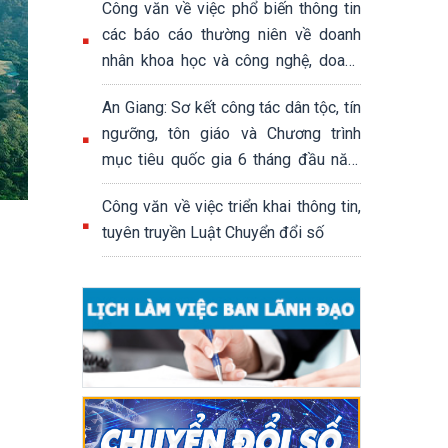
Công văn về việc phổ biến thông tin
các báo cáo thường niên về doanh
nhân khoa học và công nghệ, doanh
nhân khởi nghiệp sáng tạo; báo cáo
An Giang: Sơ kết công tác dân tộc, tín
thường niên đánh giá hệ sinh thái
ngưỡng, tôn giáo và Chương trình
khởi nghiệp sáng tạo quốc gia
mục tiêu quốc gia 6 tháng đầu năm
2026
Công văn về việc triển khai thông tin,
tuyên truyền Luật Chuyển đổi số