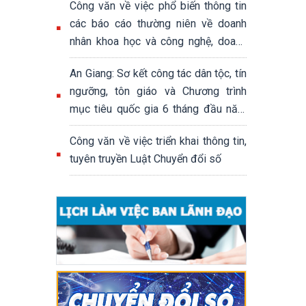
Công văn về việc phổ biến thông tin
các báo cáo thường niên về doanh
nhân khoa học và công nghệ, doanh
nhân khởi nghiệp sáng tạo; báo cáo
An Giang: Sơ kết công tác dân tộc, tín
thường niên đánh giá hệ sinh thái
ngưỡng, tôn giáo và Chương trình
khởi nghiệp sáng tạo quốc gia
mục tiêu quốc gia 6 tháng đầu năm
2026
Công văn về việc triển khai thông tin,
tuyên truyền Luật Chuyển đổi số