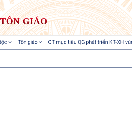
 TÔN GIÁO
 tộc
Tôn giáo
CT mục tiêu QG phát triển KT-XH vù