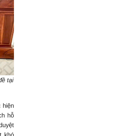
ề tại
 hiện
ch hỗ
duyệt
t khó