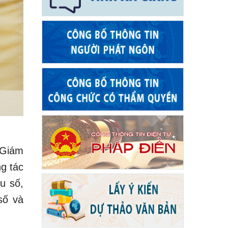
 Giám
g tác
u số,
số và