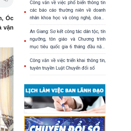
Công văn về việc phổ biến thông tin
các báo cáo thường niên về doanh
n, Óc
nhân khoa học và công nghệ, doanh
nhân khởi nghiệp sáng tạo; báo cáo
à vận
An Giang: Sơ kết công tác dân tộc, tín
thường niên đánh giá hệ sinh thái
ngưỡng, tôn giáo và Chương trình
khởi nghiệp sáng tạo quốc gia
mục tiêu quốc gia 6 tháng đầu năm
2026
Công văn về việc triển khai thông tin,
tuyên truyền Luật Chuyển đổi số