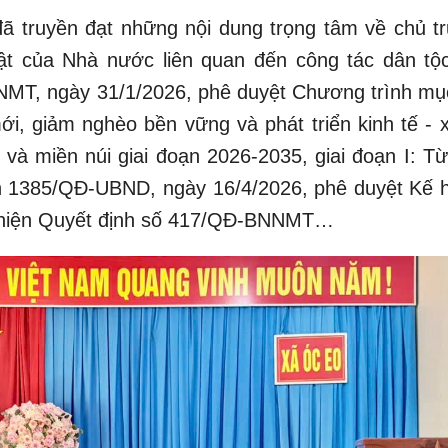
 đã truyền đạt những nội dung trọng tâm về chủ t
ật của Nhà nước liên quan đến công tác dân tộc
NMT, ngày 31/1/2026, phê duyệt Chương trình mục
i, giảm nghèo bền vững và phát triển kinh tế - x
 và miền núi giai đoạn 2026-2035, giai đoạn I: T
h 1385/QĐ-UBND, ngày 16/4/2026, phê duyệt Kế 
c hiện Quyết định số 417/QĐ-BNNMT…