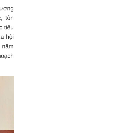
rương
, tôn
 tiêu
ã hội
ừ năm
hoạch